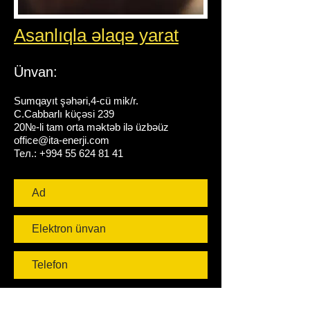
Asanlıqla əlaqə yarat
Ünvan:
Sumqayıt şəhəri,4-cü mik/r.
C.Cabbarlı küçəsi 239
20№-li tam orta məktəb ilə üzbəüz
office@ita-enerji.com
Тел.: +994 55 624 81 41