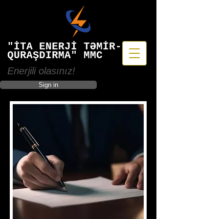
"İTA ENERJİ TƏMİR-
QURAŞDIRMA" MMC
Enerjili olasınız!
Sign in